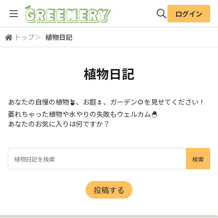
ログイン
トップ
＞
植物日記
全体検索
植物日記
検索
あなたの自慢の植物🪴、お庭🌷、ガーデン🌻を見せてください！
萎れちゃった植物や水やりの失敗もウェルカム🐣
あなたのお気に入りは何ですか？
投稿する