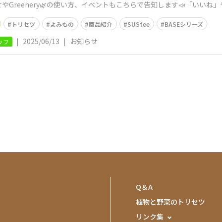
やGreenery🌿の使い方、イベントもこちらで告知します📣「いい
トリセツ
よみもの
商品紹介
SUStee
BASEシリーズ
|
2025/06/13
|
お知らせ
ッフ
Q＆A
植物と野菜のトリセツ
リンク集