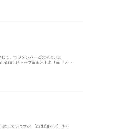
通じて、他のメンバーと交流できま
🌱 操作手順トップ画面左上の「≡（メニ
意しています🌿 【📨 お知らせ】キャ