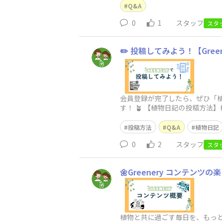
Q&A
0
1
スタッフ
スタ
✏️ 投稿してみよう！【Gre
会員登録が完了したら、ぜひ「植
す！ 🪴 【植物日記の投稿方
ュー）」をタップ「植物
投稿方法
Q&A
植物日記
0
2
スタッフ
スタ
🌼Greenery コンテンツの
植物と共に過ごす毎日を、もっと楽